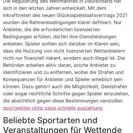
Die Regulierung des Wettmarktes in Deutschland hat
sich in den letzten Jahren entwickelt. Mit dem
Inkrafttreten des neuen Glücksspielstaatsvertrags 2021
wurden die Rahmenbedingungen klarer definiert. Nur
Anbieter, die die erforderlichen lizensierten
Bedingungen erfüllen, dürfen ihre Dienstleistungen
anbieten. Spieler sollten sich darüber im Klaren sein,
dass die Nutzung von nicht lizenzierten Wettanbietern
nicht nur finanziell riskant, sondern auch illegal ist. Die
Behörden arbeiten aktiv daran, solche Anbieter zu
identifizieren und zu entfernen, wobei die Strafen und
Konsequenzen für Anbieter und Spieler erheblich sein
können. Dazu gehört auch die Möglichkeit, Geldstrafen
oder sogar rechtliche Schritte gegen Spieler einzuleiten,
die absichtlich gegen diese Bestimmungen verstoßen
sportwetten ohne oasis schnelle auszahlung
.
Beliebte Sportarten und
Veranstaltungen für Wettende