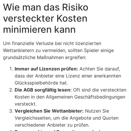
Wie man das Risiko
versteckter Kosten
minimieren kann
Um finanzielle Verluste bei nicht lizenzierten
Wettanbietern zu vermeiden, sollten Spieler einige
grundsätzliche Maßnahmen ergreifen:
Immer auf Lizenzen prüfen:
Achten Sie darauf,
dass der Anbieter eine Lizenz einer anerkannten
Glücksspielbehörde hat.
Die AGB sorgfältig lesen:
Oft sind die versteckten
Kosten in den Allgemeinen Geschäftsbedingungen
versteckt.
Vergleichen Sie Wettanbieter:
Nutzen Sie
Vergleichsseiten, um die Angebote und Quoten
verschiedener Anbieter zu prüfen.