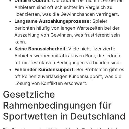
Unfaire Quoten:
Die Quoten bei nicht lizenzierten
Anbietern sind oft schlechter im Vergleich zu
lizenzierten, was die Gewinnchancen verringert.
Langsame Auszahlungsprozesse:
Spieler
berichten häufig von langen Wartezeiten bei der
Auszahlung von Gewinnen, was frustrierend sein
kann.
Keine Bonussicherheit:
Viele nicht lizenzierte
Anbieter werben mit attraktiven Boni, die jedoch
oft mit restriktiven Bedingungen verbunden sind.
Fehlender Kundensupport:
Bei Problemen gibt es
oft keinen zuverlässigen Kundensupport, was die
Lösung von Konflikten erschwert.
Gesetzliche
Rahmenbedingungen für
Sportwetten in Deutschland