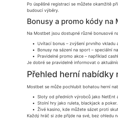
Po úspěšné registraci se můžete okamžitě při
budoucí výběry.
Bonusy a promo kódy na 
Na Mostbet jsou dostupné různé bonusové nabí
Uvítací bonus – zvýšení prvního vkladu 
Bonusy na sázení na sport – speciální na
Pravidelné promo akce – například cash
Je dobré se pravidelně informovat o aktuáln
Přehled herní nabídky
Mostbet se může pochlubit bohatou herní nab
Sloty od předních výrobců jako NetEnt 
Stolní hry jako ruleta, blackjack a poker.
Živé kasino, kde můžete sázet proti sk
Každý hráč si zde přijde na své, bez ohledu n