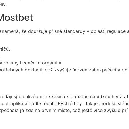
liv.
Mostbet
namená, že dodržuje přísné standardy v oblasti regulace a
ráčů.
.
problémy licenčním orgánům.
 potřebných dokladů, což zvyšuje úroveň zabezpečení a oc
 hledají spolehlivé online kasino s bohatou nabídkou her a 
out aplikaci podle těchto Rychlé tipy: Jak jednoduše stáh
pečnost je zde na prvním místě, což ještě více zvyšuje příj