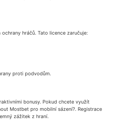
 ochrany hráčů. Tato licence zaručuje:
hrany proti podvodům.
atraktivními bonusy. Pokud chcete využít
nout Mostbet pro mobilní sázení?. Registrace
emný zážitek z hraní.