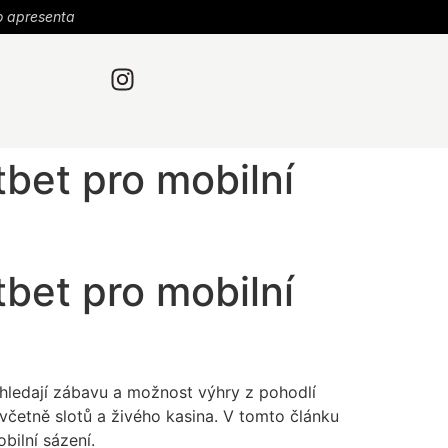
o apresenta
bet pro mobilní
bet pro mobilní
í hledají zábavu a možnost výhry z pohodlí
včetně slotů a živého kasina. V tomto článku
bilní sázení.