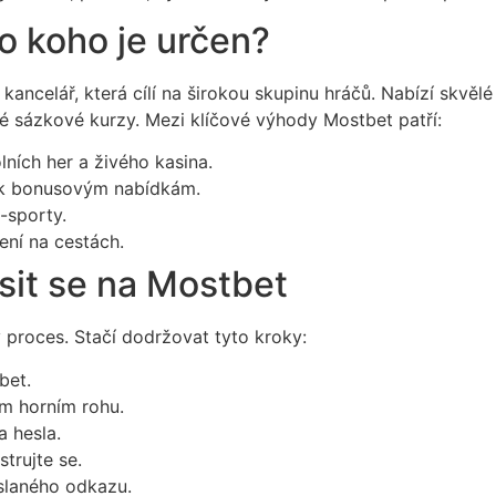
o koho je určen?
kancelář, která cílí na širokou skupinu hráčů. Nabízí skvěl
vé sázkové kurzy. Mezi klíčové výhody Mostbet patří:
lních her a živého kasina.
p k bonusovým nabídkám.
-sporty.
ení na cestách.
ásit se na Mostbet
 proces. Stačí dodržovat tyto kroky:
bet.
ém horním rohu.
a hesla.
trujte se.
aslaného odkazu.