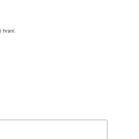
 hraní.