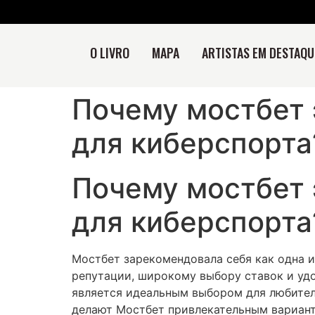
O LIVRO
MAPA
ARTISTAS EM DESTAQU
Почему мостбет 
для киберспорта
Почему мостбет 
для киберспорта
Мостбет зарекомендовала себя как одна 
репутации, широкому выбору ставок и уд
является идеальным выбором для любител
делают Мостбет привлекательным вариант