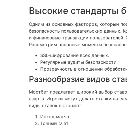
Высокие стандарты б
Одним из основных факторов, который поз
безопасность пользовательских данных. 
и финансовые транзакции пользователей. 
Рассмотрим основные моменты безопасно
SSL-шифрование всех данных.
Регулярные аудиты безопасности.
Прозрачность в отношении обработки
Разнообразие видов ста
Мостбет предлагает широкий выбор ставо
азарта. Игроки могут делать ставки на са
виды ставок включают:
Исход матча.
Точный счёт.