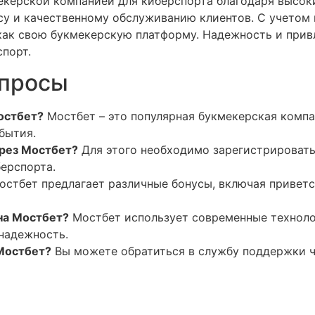
мекерской компанией для киберспорта благодаря высок
су и качественному обслуживанию клиентов. С учетом 
как свою букмекерскую платформу. Надежность и прив
спорт.
опросы
остбет?
Мостбет – это популярная букмекерская компа
бытия.
ерез Мостбет?
Для этого необходимо зарегистрироватьс
ерспорта.
стбет предлагает различные бонусы, включая привет
на Мостбет?
Мостбет использует современные технол
 надежность.
Мостбет?
Вы можете обратиться в службу поддержки че