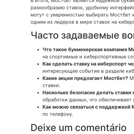
В итоге, Мостбет является надежной бук
разнообразию ставок, удобному интерфей
могут с уверенностью выбирать Мостбет 
одним из лидеров в мире ставок на кибер
Часто задаваемые в
Что такое букмекерская компания М
на спортивные и киберспортивные со
Как сделать ставку на киберспорт ч
интересующее событие в разделе киб
Какие акции предлагает Мостбет?
Мо
ставки.
Насколько безопасно делать ставки 
обработки данных, что обеспечивает
Как можно связаться с поддержкой 
по телефону.
Deixe um comentário