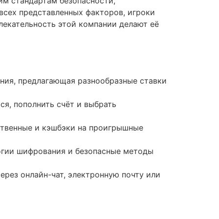
им стандартам безопасности,
всех представленных факторов, игроки
лекательность этой компании делают её
ния, предлагающая разнообразные ставки
я, пополнить счёт и выбрать
ственные и кэшбэки на проигрышные
огии шифрования и безопасные методы
рез онлайн-чат, электронную почту или