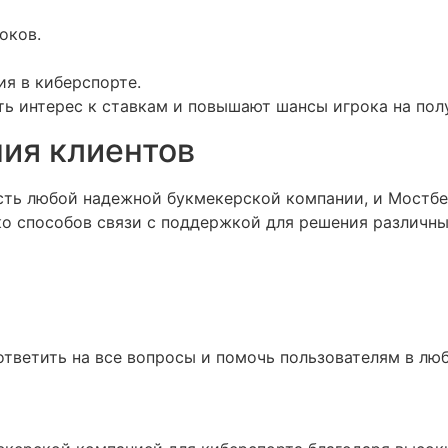
оков.
я в киберспорте.
ь интерес к ставкам и повышают шансы игрока на пол
ия клиентов
сть любой надежной букмекерской компании, и Мостбе
ко способов связи с поддержкой для решения различны
тветить на все вопросы и помочь пользователям в люб