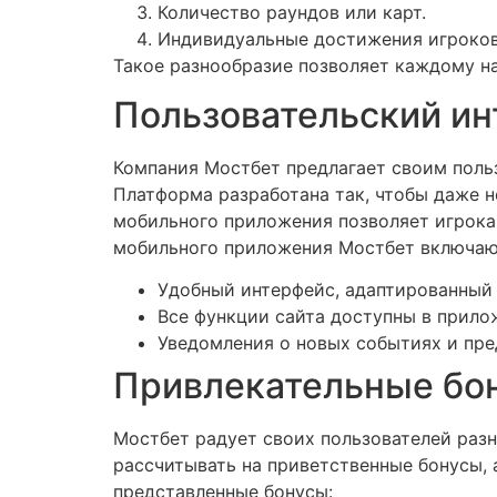
Количество раундов или карт.
Индивидуальные достижения игроков
Такое разнообразие позволяет каждому н
Пользовательский ин
Компания Мостбет предлагает своим польз
Платформа разработана так, чтобы даже н
мобильного приложения позволяет игрока
мобильного приложения Мостбет включа
Удобный интерфейс, адаптированный 
Все функции сайта доступны в прило
Уведомления о новых событиях и пре
Привлекательные бон
Мостбет радует своих пользователей разн
рассчитывать на приветственные бонусы, 
представленные бонусы: