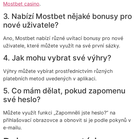
Mostbet casino
.
3. Nabízí Mostbet nějaké bonusy pro
nové uživatele?
Ano, Mostbet nabízí různé uvítací bonusy pro nové
uživatele, které můžete využít na své první sázky.
4. Jak mohu vybrat své výhry?
Výhry můžete vybírat prostřednictvím různých
platebních metod uvedených v aplikaci.
5. Co mám dělat, pokud zapomenu
své heslo?
Můžete využít funkci „Zapomněli jste heslo?” na
přihlašovací obrazovce a obnovit si je podle pokynů v
e-mailu.