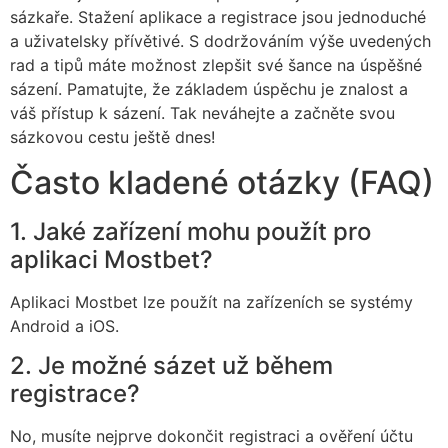
sázkaře. Stažení aplikace a registrace jsou jednoduché
a uživatelsky přívětivé. S dodržováním výše uvedených
rad a tipů máte možnost zlepšit své šance na úspěšné
sázení. Pamatujte, že základem úspěchu je znalost a
váš přístup k sázení. Tak neváhejte a začněte svou
sázkovou cestu ještě dnes!
Často kladené otázky (FAQ)
1. Jaké zařízení mohu použít pro
aplikaci Mostbet?
Aplikaci Mostbet lze použít na zařízeních se systémy
Android a iOS.
2. Je možné sázet už během
registrace?
No, musíte nejprve dokončit registraci a ověření účtu