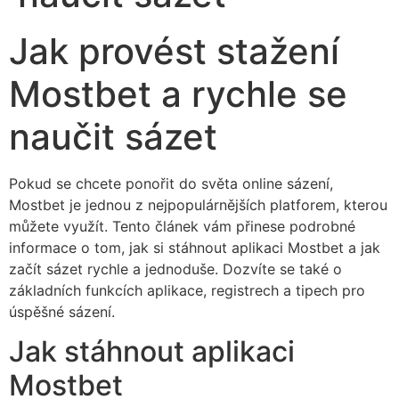
Jak provést stažení
Mostbet a rychle se
naučit sázet
Pokud se chcete ponořit do světa online sázení,
Mostbet je jednou z nejpopulárnějších platforem, kterou
můžete využít. Tento článek vám přinese podrobné
informace o tom, jak si stáhnout aplikaci Mostbet a jak
začít sázet rychle a jednoduše. Dozvíte se také o
základních funkcích aplikace, registrech a tipech pro
úspěšné sázení.
Jak stáhnout aplikaci
Mostbet