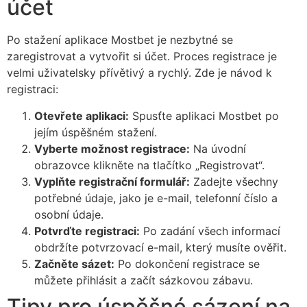
účet
Po stažení aplikace Mostbet je nezbytné se
zaregistrovat a vytvořit si účet. Proces registrace je
velmi uživatelsky přívětivý a rychlý. Zde je návod k
registraci:
Otevřete aplikaci:
Spusťte aplikaci Mostbet po
jejím úspěšném stažení.
Vyberte možnost registrace:
Na úvodní
obrazovce klikněte na tlačítko „Registrovat“.
Vyplňte registrační formulář:
Zadejte všechny
potřebné údaje, jako je e-mail, telefonní číslo a
osobní údaje.
Potvrďte registraci:
Po zadání všech informací
obdržíte potvrzovací e-mail, který musíte ověřit.
Začněte sázet:
Po dokončení registrace se
můžete přihlásit a začít sázkovou zábavu.
Tipy pro úspěšné sázení na