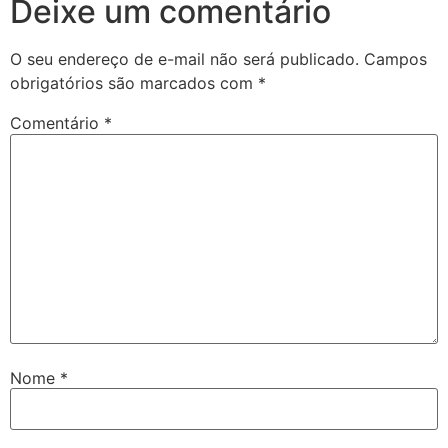
Deixe um comentário
O seu endereço de e-mail não será publicado.
Campos
obrigatórios são marcados com
*
Comentário
*
Nome
*