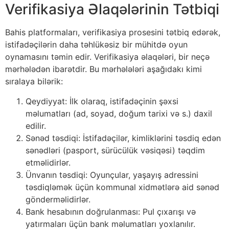
Verifikasiya Əlaqələrinin Tətbiqi
Bahis platformaları, verifikasiya prosesini tətbiq edərək,
istifadəçilərin daha təhlükəsiz bir mühitdə oyun
oynamasını təmin edir. Verifikasiya əlaqələri, bir neçə
mərhələdən ibarətdir. Bu mərhələləri aşağıdakı kimi
sıralaya bilərik:
Qeydiyyat: İlk olaraq, istifadəçinin şəxsi
məlumatları (ad, soyad, doğum tarixi və s.) daxil
edilir.
Sənəd təsdiqi: İstifadəçilər, kimliklərini təsdiq edən
sənədləri (pasport, sürücülük vəsiqəsi) təqdim
etməlidirlər.
Ünvanın təsdiqi: Oyunçular, yaşayış adressini
təsdiqləmək üçün kommunal xidmətlərə aid sənəd
gönderməlidirlər.
Bank hesabının doğrulanması: Pul çıxarışı və
yatırmaları üçün bank məlumatları yoxlanılır.