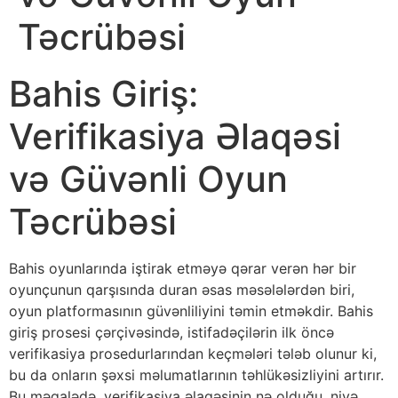
Təcrübəsi
Bahis Giriş:
Verifikasiya Əlaqəsi
və Güvənli Oyun
Təcrübəsi
Bahis oyunlarında iştirak etməyə qərar verən hər bir
oyunçunun qarşısında duran əsas məsələlərdən biri,
oyun platformasının güvənliliyini təmin etməkdir. Bahis
giriş prosesi çərçivəsində, istifadəçilərin ilk öncə
verifikasiya prosedurlarından keçmələri tələb olunur ki,
bu da onların şəxsi məlumatlarının təhlükəsizliyini artırır.
Bu məqalədə, verifikasiya əlaqəsinin nə olduğu, niyə