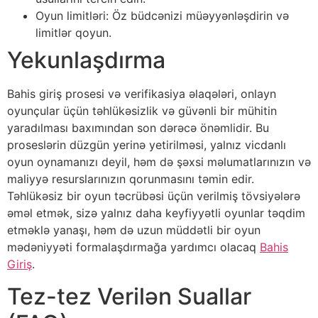
Oyun limitləri: Öz büdcənizi müəyyənləşdirin və
limitlər qoyun.
Yekunlaşdırma
Bahis giriş prosesi və verifikasiya əlaqələri, onlayn
oyunçular üçün təhlükəsizlik və güvənli bir mühitin
yaradılması baxımından son dərəcə önəmlidir. Bu
proseslərin düzgün yerinə yetirilməsi, yalnız vicdanlı
oyun oynamanızı deyil, həm də şəxsi məlumatlarınızın və
maliyyə resurslarınızın qorunmasını təmin edir.
Təhlükəsiz bir oyun təcrübəsi üçün verilmiş tövsiyələrə
əməl etmək, sizə yalnız daha keyfiyyətli oyunlar təqdim
etməklə yanaşı, həm də uzun müddətli bir oyun
mədəniyyəti formalaşdırmağa yardımcı olacaq
Bahis
Giriş
.
Tez-tez Verilən Suallar