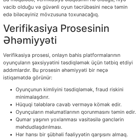
vacib olduğu və güvənli oyun təcrübəsini necə təmin
edə biləcəyiniz mövzusuna toxunacağıq.
Verifikasiya Prosesinin
Əhəmiyyəti
Verifikasiya prosesi, onlayn bahis platformalarının
oyunçuların şəxsiyyətini təsdiqləmək üçün tətbiq etdiyi
addımlardır. Bu prosesin əhəmiyyəti bir neçə
istiqamətdə görünür:
Oyunçunun kimliyini təsdiqləmək, fraud riskini
minimalaşdırır.
Hüquqi tələblərə cavab verməyə kömək edir.
Oyunçuların məlumatlarının qorunmasını təmin edir.
Qumar yaşının yoxlanması vasitəsilə gənclərin
məhdudlaşdırılması.
Hər hansı bir şübhəli fəaliyyətin qarşısını almaq.